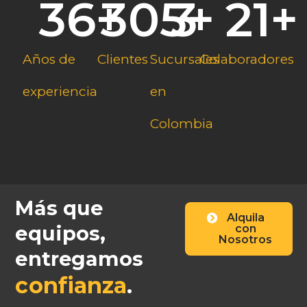
36
+
305
3
+
21
+
Años de
Clientes
Sucursales
Colaboradores
experiencia
en
Colombia
Más que
Alquila
equipos,
con
Nosotros
entregamos
confianza
.